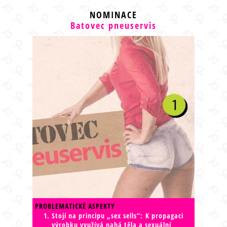
NOMINACE
Batovec pneuservis
PROBLEMATICKÉ ASPEKTY
Stojí na principu „sex sells“: K propagaci
výrobku využívá nahá těla a sexuální