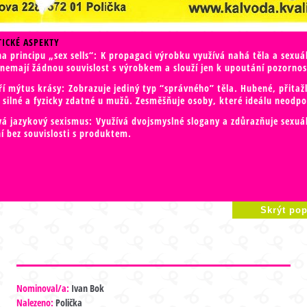
ICKÉ ASPEKTY
na principu „sex sells“: K propagaci výrobku využívá nahá těla a sexuá
 nemají žádnou souvislost s výrobkem a slouží jen k upoutání pozornos
ří mýtus krásy: Zobrazuje jediný typ “správného” těla. Hubené, přitaž
, silné a fyzicky zdatné u mužů. Zesměšňuje osoby, které ideálu neodpo
vá jazykový sexismus: Využívá dvojsmyslné slogany a zdůrazňuje sexuá
ní bez souvislosti s produktem.
Skrýt pop
Nominoval/a:
Ivan Bok
Nalezeno:
Polička