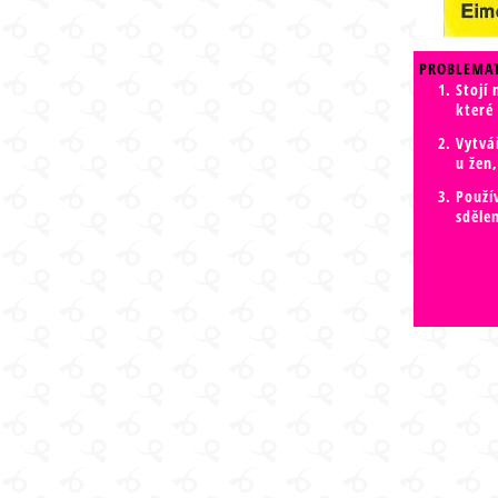
PROBLEMAT
Stojí 
které
Vytvá
u žen
Použí
sděle