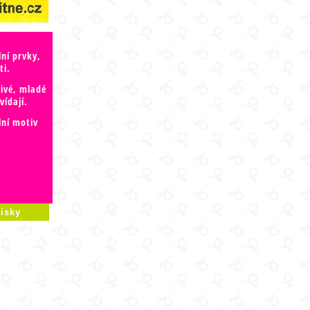
lní prvky,
ti.
livé, mladé
vídají.
lní motiv
isky