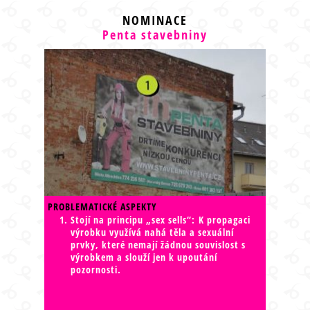
NOMINACE
Penta stavebniny
PROBLEMATICKÉ ASPEKTY
Stojí na principu „sex sells“: K propagaci
výrobku využívá nahá těla a sexuální
prvky, které nemají žádnou souvislost s
výrobkem a slouží jen k upoutání
pozornosti.