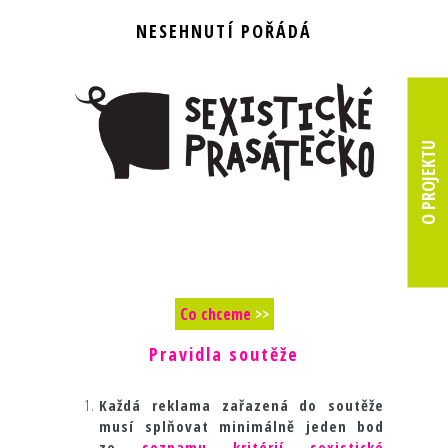
NESEHNUTÍ POŘÁDÁ
O PROJEKTU
Co chceme
>>
Pravidla soutěže
Každá reklama zařazená do soutěže
musí splňovat minimálně jeden bod
ze
seznamu kritérií sexistické