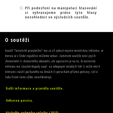
Při podezření na manipulaci hlasování
si vyhrazujeme právo tyto hlasy
nezohlednit ve výsledcích soutěže.
O soutěži
Soutěž "Sexistické prasátečko" má za cíl vybrat nejvíce sexistickou reklamu, se
kterou se v České republice můžeme setkat. Záměrem soutěže není jejich
zhotovitele či zhotovitelky odsoudit, ale upozornit je na to, že sexistická
reklama má závažné dopady např. na sebepojetí mladých lidí či může vést k
toleranci násilí páchaného na ženách či poruchám příjmu potravy, což si
řada firem často vůbec neuvědomuje.
Další informace a pravidla soutěže.
Odborná porota.
Výsledky sedmého ročníku (2015)