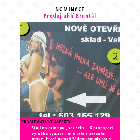
NOMINACE
Prodej uhlí Bruntál
PROBLEMATICKÉ ASPEKTY
Stojí na principu „sex sells“: K propagaci
výrobku využívá nahá těla a sexuální
prvky, které nemají žádnou souvislost s