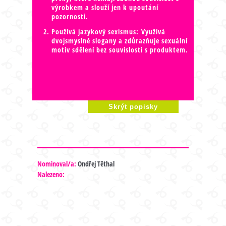
výrobkem a slouží jen k upoutání
pozornosti.
Používá jazykový sexismus: Využívá
dvojsmyslné slogany a zdůrazňuje sexuální
motiv sdělení bez souvislosti s produktem.
Skrýt popisky
Nominoval/a:
Ondřej Těthal
Nalezeno: