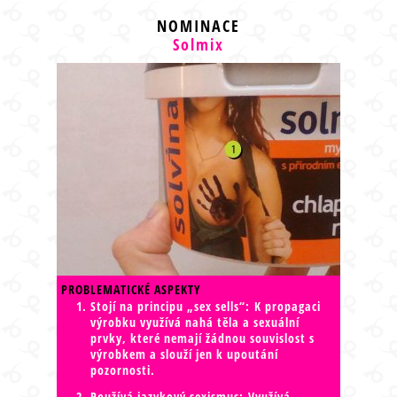
NOMINACE
Solmix
PROBLEMATICKÉ ASPEKTY
Stojí na principu „sex sells“: K propagaci
výrobku využívá nahá těla a sexuální
prvky, které nemají žádnou souvislost s
výrobkem a slouží jen k upoutání
pozornosti.
Používá jazykový sexismus: Využívá