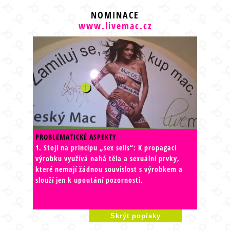
NOMINACE
www.livemac.cz
PROBLEMATICKÉ ASPEKTY
1. Stojí na principu „sex sells“: K propagaci
výrobku využívá nahá těla a sexuální prvky,
které nemají žádnou souvislost s výrobkem a
slouží jen k upoutání pozornosti.
Skrýt popisky