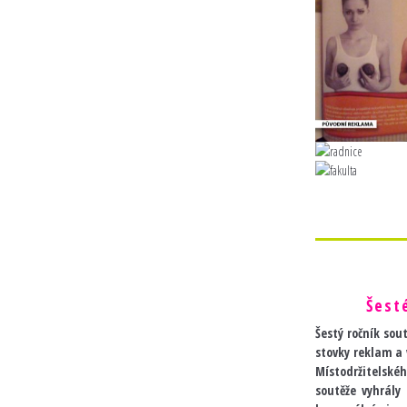
Šest
Šestý ročník sou
stovky reklam a 
Místodržitelské
soutěže vyhrály