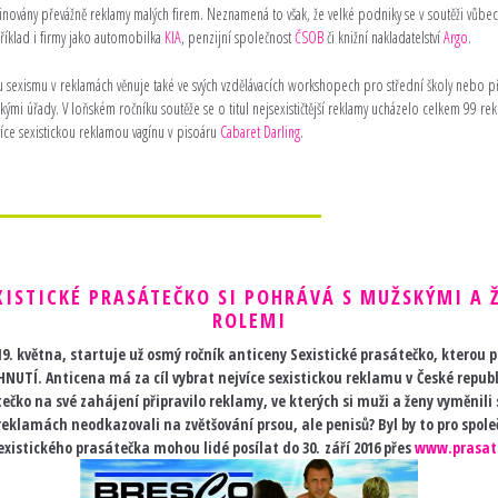
novány převážně reklamy malých firem. Neznamená to však, že velké podniky se v soutěži vůbec
íklad i firmy jako automobilka
KIA
, penzijní společnost
ČSOB
či knižní nakladatelství
Argo
.
sexismu v reklamách věnuje také ve svých vzdělávacích workshopech pro střední školy nebo při
skými úřady. V loňském ročníku soutěže se o titul nejsexističtější reklamy ucházelo celkem 99 rek
více sexistickou reklamou vagínu v pisoáru
Cabaret Darling
.
XISTICKÉ PRASÁTEČKO SI POHRÁVÁ S MUŽSKÝMI A 
ROLEMI
 19. května, startuje už osmý ročník anticeny Sexistické prasátečko, kterou
NUTÍ. Anticena má za cíl vybrat nejvíce sexistickou reklamu v České republi
ečko na své zahájení připravilo reklamy, ve kterých si muži a ženy vyměnili 
eklamách neodkazovali na zvětšování prsou, ale penisů? Byl by to pro spole
existického prasátečka mohou lidé posílat do 30. září 2016 přes
www.prasat