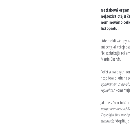
Nezisková organ
nejsexističtější
nominováno celke
listopadu.
Lidé mohli své tipy n
anticeny jak veřejno
Nejsexističtější rekl
Martin Charvát.
Počet schválených nom
nespňovalo kritéria 
optimismem si dovolujem
republice,“
komentuje 
Jako je v Sexistickém
nebyla nominovaná žá
Z vysokých škol pak b
standardy,“
doplňuje i