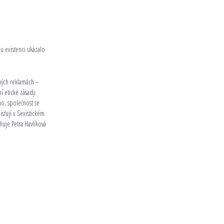
u existenci ukázalo
ených reklamách –
í etické zásady.
ho, společnost se
sťují v Sexistickém
ňuje Petra Havlíková