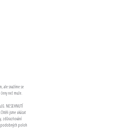
m, ale snažíme se
ě ženy než muže.
 mužů. NESEHNUTÍ
„Chtěli jsme ukázat
ty, zdůrazňování
e do podobných poloh