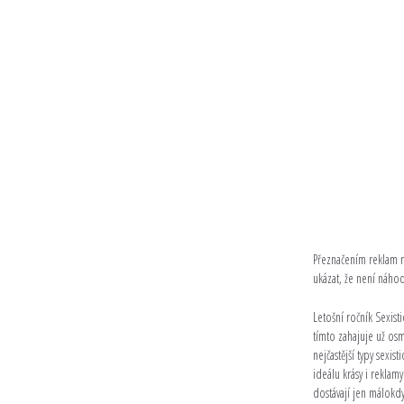
Přeznačením reklam ne
ukázat, že není náhod
Letošní ročník Sexis
tímto zahajuje už osm
nejčastější typy sexi
ideálu krásy i reklam
dostávají jen málokd