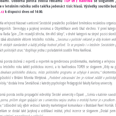
lbami. Odborná porota zvolila reklamu
TOP 09 z Havířova
se sloganem 
se v letošním ročníku sešlo takřka jedenáct tisíc hlasů. Výsledky soutěže b
.cz
k dispozici dnes od 14:00.
la veřejnost hlasovat v anticeně Sexistické prasátečko pořádané brněnskou nezávislou organi
tegoriích: Stereotypy a jazykový sexismus a Objektifikace aneb Ukaž všechno. V první kateg
ma Radia Spin „Čím rezavější střecha, tím vlhčí sklep“, v druhé kategorii na stejné pozici skonči
 stává absolutním vítězem letošního ročníku.
„Sexismus v politické reklamě je vždy krokem vedl
ích etických standardech a každý přešlap hodnotí přísně. To se projevilo i v letošním Sexistickém 
ch politických stran,“
doplňuje jedna z pořadatelek soutěže Petra Havlíková.
ná porota složená z expertů a expertek na genderovou problematiku, marketing a veřejnou 
lamu letošního roku taktéž politickou inzerci, a to havířovskou TOP09 se sloganem „Vždy na
devalvace politického diskurzu, místo politického programu se uchyluje k sexismu,“
okomentova
působící v Británii Monika Metyková.
„Podobné zobrazování žen je rizikové zvláště v politick
litiky,“
dodala Irena Smetáčková z katedry psychologie Pedagogické fakulty Karlovy univerzity.
ná porota zvolila propagační videoklip Slezské univerzity v Opavě.
„Scénka v kabínke navodzu
 porna, pričom slogan spájajúci sex s univerzitou svojou snahou o erotický humor je v prudkom
e,“
zdůvodnil svůj výběr vedoucí katedry marketingové komunikace v Bratislavě Pavel Horňák
klam se dostal také Jazykový a vzdělávací institut, jehož inzerce se sloganem „Dostal jsem