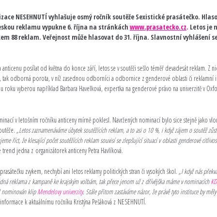
izace NESEHNUTÍ vyhlašuje osmý ročník soutěže
Sexistické prasátečko. Hlas
 českou reklamu vypukne 6. října na stránkách
www.prasatecko.cz
.
Letos je 
m 88 reklam. Veřejnost může hlasovat do 31. října. Slavnostní vyhlášení se
a anticenu posílat od května do konce září, letos se v soutěži sešlo téměř devadesát reklam. Z ni
st, tak odborná porota, v níž zasednou odborníci a odbornice z genderové oblasti či reklamní 
amu roku vyberou například Barbara Havelková, expertka na genderové právo na univerzitě v Oxf
inací v letošním ročníku anticeny mírně poklesl. Navržených nominací bylo sice stejně jako vlon
soutěže.
„Letos zaznamenáváme úbytek soutěžících reklam, a to asi o 10 %, i když zájem o soutěž zůs
e říct, že klesající počet soutěžících reklam souvisí se zlepšující situací v oblasti genderové citlivo
trend jedna z organizátorek anticeny Petra Havlíková.
 prasátečku zvykem, nechybí ani letos reklamy politických stran či vysokých škol.
„I když nás překv
dná reklama z kampaně ke krajským volbám, tak přece jenom už z dřívějška máme v nominacích
KD
yl nominován klip
Mendelovy univerzity
. Stále přitom zastáváme názor, že právě tyto instituce by měly 
nformace k aktuálnímu ročníku Kristýna Pešáková z NESEHNUTÍ.