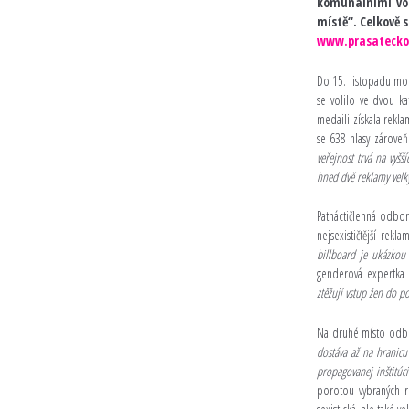
komunálními vo
místě“. Celkově 
www.prasatecko
Do 15. listopadu moh
se volilo ve dvou ka
medaili získala rekla
se 638 hlasy zároveň
veřejnost trvá na vyšš
hned dvě reklamy velký
Patnáctičlenná odbor
nejsexističtější rek
billboard je ukázkou 
genderová expertka 
ztěžují vstup žen do po
Na druhé místo odbor
dostáva až na hranicu
propagovanej inštitúci
porotou vybraných re