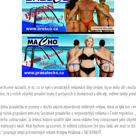
chceme naznačit, že to, co se nyní v sexistických reklamách děje ženám, by se mělo dít i mužů
ou, že v rolích objektů sexuální touhy či pečujících o domácnost a děti atp. vidíme častěji práv
tického prasátečka se ponese v duchu ukázek absurdnosti některých reklam, která se týká žen i
ý ročník populární anticeny Sexistické prasátečko o nejsexističtější reklamu v České republice. 
stického zobrazování. Za letitou historii soutěže stále znovu vídáme ženy zobrazované jako objek
y estetizující násilí. Rádi bychom upozornili, že některá zobrazení žen jsou častá, ale muži s
y,“ popisuje smysl přeznačených reklam Kristýna Pešáková z NESEHNUTÍ.