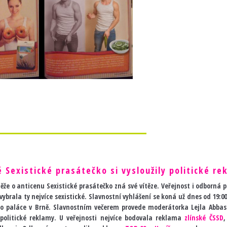
é Sexistické prasátečko si vysloužily politické re
těže o anticenu Sexistické prasátečko zná své vítěze. Veřejnost i odborná p
vybrala ty nejvíce sexistické. Slavnostní vyhlášení se koná už dnes od 19:0
ho paláce v Brně. Slavnostním večerem provede moderátorka Lejla Abbaso
 politické reklamy. U veřejnosti nejvíce bodovala reklama
zlínské ČSSD
,