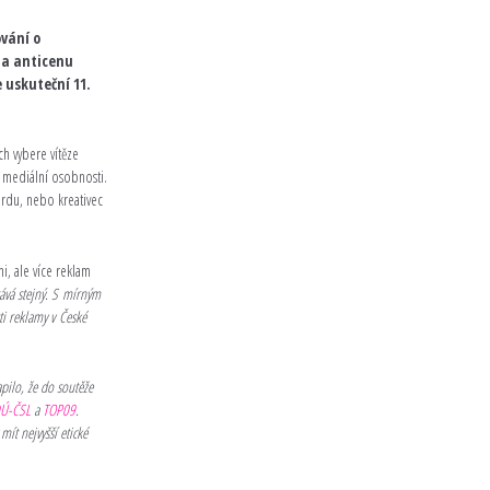
ování o
na anticenu
 uskuteční 11.
ch vybere vítěze
i mediální osobnosti.
ordu, nebo kreativec
i, ale více reklam
tává stejný. S mírným
sti reklamy v České
apilo, že do soutěže
Ú-ČSL
a
TOP09
.
mít nejvyšší etické