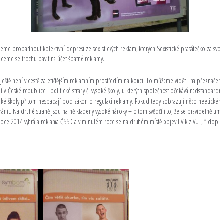
me propadnout kolektivní depresi ze sexistických reklam, kterých Sexistické prasátečko za svo
hceme se trochu bavit na účet špatné reklamy.
 ještě není v cestě za etičtějším reklamním prostředím na konci. To můžeme vidět i na přeznač
jí v České republice i politické strany či vysoké školy, u kterých společnost očekává nadstandardn
ysoké školy přitom nespadají pod zákon o regulaci reklamy. Pokud tedy zobrazují něco neetické
nit. Na druhé straně jsou na ně kladeny vysoké nároky – o tom svědčí i to, že se pravidelně umi
 roce 2014 vyhrála reklama ČSSD a v minulém roce se na druhém místě objevil Vlk z VUT, “ dopl