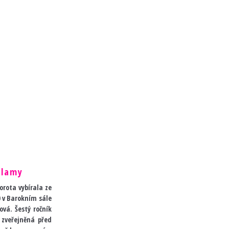
klamy
orota vybírala ze
0 v Barokním sále
vá. Šestý ročník
 zveřejněná před