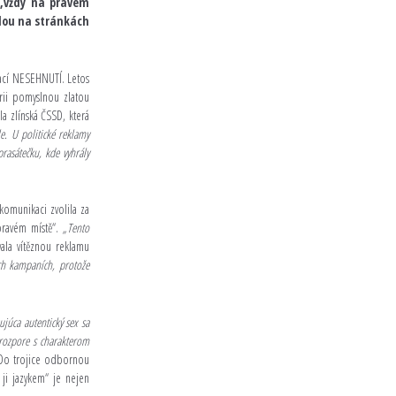
„vždy na pravém
udou na stránkách
zací NESEHNUTÍ. Letos
orii pomyslnou zlatou
la zlínská ČSSD, která
e. U politické reklamy
prasátečku, kde vyhrály
komunikaci zvolila za
 pravém místě“.
„Tento
la vítěznou reklamu
ých kampaních, protože
júca autentický sex sa
 rozpore s charakterom
. Do trojice odbornou
 ji jazykem“ je nejen