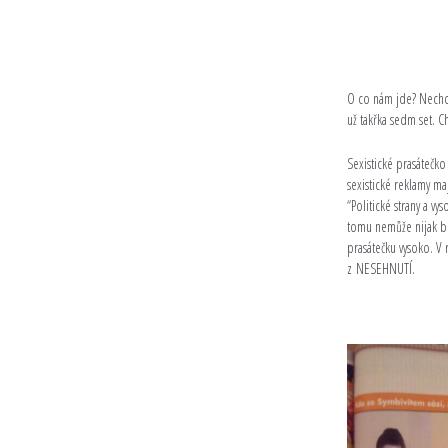
O co nám jde? Nechce
už takřka sedm set. C
Sexistické prasátečko
sexistické reklamy ma
“Politické strany a v
tomu nemůže nijak brá
prasátečku vysoko. V
z NESEHNUTÍ.