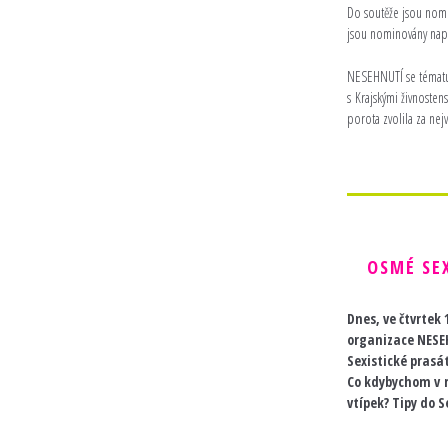
Do soutěže jsou nomi
jsou nominovány např
NESEHNUTÍ se tématu 
s Krajskými živnosten
porota zvolila za nej
OSMÉ SE
Dnes, ve čtvrtek
organizace NESEH
Sexistické prasát
Co kdybychom v r
vtípek? Tipy do S