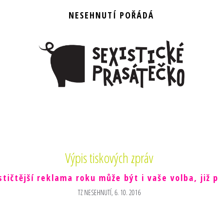
NESEHNUTÍ POŘÁDÁ
Výpis tiskových zpráv
stičtější reklama roku může být i vaše volba, již 
TZ NESEHNUTÍ, 6. 10. 2016