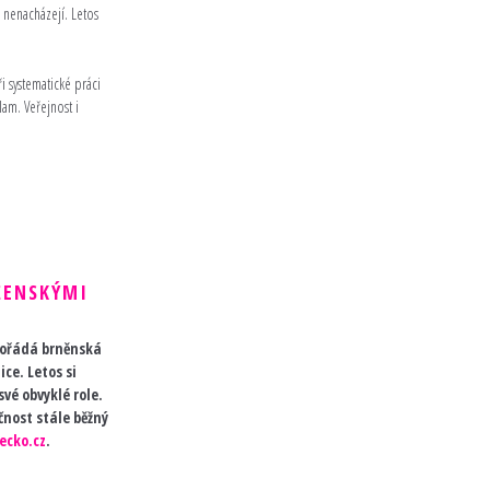
 nenacházejí. Letos
 systematické práci
lam. Veřejnost i
ŽENSKÝMI
 pořádá brněnská
ce. Letos si
své obvyklé role.
čnost stále běžný
ecko.cz
.