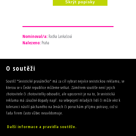
Skrýt popisky
Nominoval/a:
Radka Lankašová
Nalezeno:
Praha
O soutěži
Soutěž "Sexistické prasátečko" má za cíl vybrat nejvíce sexistickou reklamu, se
kterou se v České republice můžeme setkat. Záměrem soutěže není jejich
zhotovitele či zhotovitelky odsoudit, ale upozornit je na to, že sexistická
reklama má závažné dopady např. na sebepojetí mladých lidí či může vést k
toleranci násilí páchaného na ženách či poruchám příjmu potravy, což si
řada firem často vůbec neuvědomuje.
Další informace a pravidla soutěže.