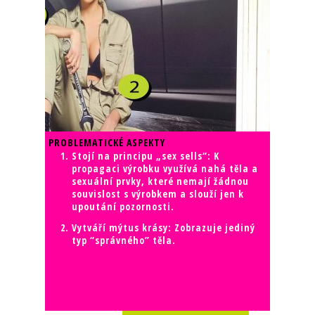
PROBLEMATICKÉ ASPEKTY
Stojí na principu „sex sells“: K
propagaci výrobku využívá nahá těla a
sexuální prvky, které nemají žádnou
souvislost s výrobkem a slouží jen k
upoutání pozornosti.
Vytváří mýtus krásy: Zobrazuje jediný
typ “správného” těla.