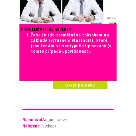
PROBLEMATICKÉ ASPEKTY
Žena je zde zesměšněna způsobem na
základě zvýraznění vlastností, které
jsou ženám stereotypně připisovány (v
tomto případě upovídanost).
Skrýt popisky
Nominoval/a:
Jan Rovenský
Nalezeno:
Facebook