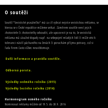
O soutěži
Soutěž "Sexistické prasátečko" má za cíl vybrat nejvíce sexistickou reklamu, se
kterou se v České republice můžeme setkat. Záměrem soutěže není jejich
zhotovitele či zhotovitelky odsoudit, ale upozornit je na to, že sexistická
reklama má závažné dopady např. na sebepojetí mladých lidí či může vést k
toleranci násilí páchaného na ženách či poruchám příjmu potravy, což si
řada firem často vůbec neuvědomuje.
Další informace a pravidla soutěže.
Odborná porota.
Výsledky sedmého ročníku (2015)
Výsledky šestého ročníku (2014)
Harmonogram osmého ročníku
Nominovat reklamy můžete od 19.5. do 30.9. 2016