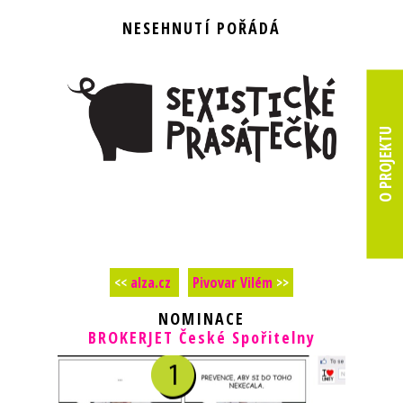
NESEHNUTÍ POŘÁDÁ
O PROJEKTU
<<
alza.cz
Pivovar Vilém
>>
NOMINACE
BROKERJET České Spořitelny