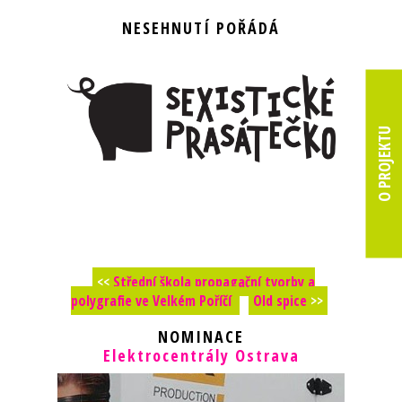
NESEHNUTÍ POŘÁDÁ
O PROJEKTU
<<
Střední škola propagační tvorby a
polygrafie ve Velkém Poříčí
Old spice
>>
NOMINACE
Elektrocentrály Ostrava