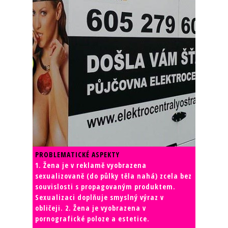
PROBLEMATICKÉ ASPEKTY
1. Žena je v reklamě vyobrazena
sexualizovaně (do půlky těla nahá) zcela bez
souvislosti s propagovaným produktem.
Sexualizaci doplňuje smyslný výraz v
obličeji. 2. Žena je vyobrazena v
pornografické poloze a estetice.