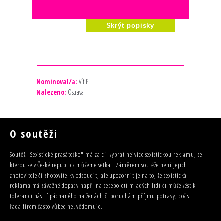
Skrýt popisky
Nominoval/a:
Vít P.
Nalezeno:
Ostrava
O soutěži
Soutěž "Sexistické prasátečko" má za cíl vybrat nejvíce sexistickou reklamu, se
kterou se v České republice můžeme setkat. Záměrem soutěže není jejich
zhotovitele či zhotovitelky odsoudit, ale upozornit je na to, že sexistická
reklama má závažné dopady např. na sebepojetí mladých lidí či může vést k
toleranci násilí páchaného na ženách či poruchám příjmu potravy, což si
řada firem často vůbec neuvědomuje.