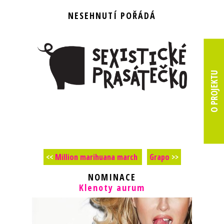
NESEHNUTÍ POŘÁDÁ
O PROJEKTU
<<
Million marihuana march
Grapo
>>
NOMINACE
Klenoty aurum