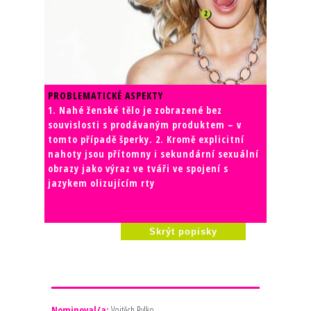
PROBLEMATICKÉ ASPEKTY
1. Nahé ženské tělo je zobrazené bez
souvislosti s prodávaným produktem – v
tomto případě šperky. 2. Kromě explicitní
nahoty jsou přítomny i sekundární sexuální
obrazy jako výraz ve tváři ve spojení s
jazykem olizujícím rty
Skrýt popisky
Nominoval/a:
Vojtěch Rylko