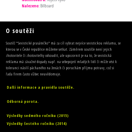
Nalezeno:
Billboard
O soutěži
Soutěž "Sexistické prasátečko" má za cíl vybrat nejvíce sexistickou reklamu, se
kterou se v České republice můžeme setkat. Záměrem soutěže není jejich
zhotovitele či zhotovitelky odsoudit, ale upozornit je na to, že sexistická
reklama má závažné dopady např. na sebepojetí mladých lidí či může vést k
toleranci násilí páchaného na ženách či poruchám příjmu potravy, což si
řada firem často vůbec neuvědomuje.
Další informace a pravidla soutěže.
Odborná porota.
Výsledky sedmého ročníku (2015)
Výsledky šestého ročníku (2014)