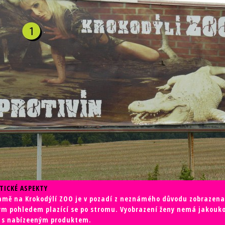
TICKÉ ASPEKTY
lamě na Krokodýlí ZOO je v pozadí z neznámého důvodu zobrazena
m pohledem plazící se po stromu. Vyobrazení ženy nemá jakouko
t s nabízeeným produktem.