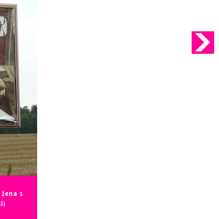
 žena s
li