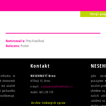
Skrýt pop
Nominoval/a:
Petra Kovaříková
Nalezeno:
Protivín
Kontakt
NESEH
u reklamu, se
NESEHNUTÍ Brno
Jako sociá
h zhotovitele
Křížová 15, Brno
pracujeme n
ma má závažné
sociální pro
e-mail:
zenskaprava@nesehnuti.cz
ilí páchaného
ohledem na t
mobil: 605 239 579
 neuvědomuje.
našich akt
založená na
Archiv tiskových zpráv
možná a mus