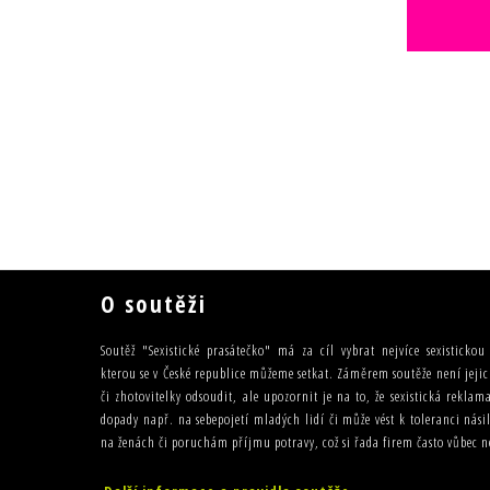
O soutěži
Soutěž "Sexistické prasátečko" má za cíl vybrat nejvíce sexisticko
kterou se v České republice můžeme setkat. Záměrem soutěže není jejic
či zhotovitelky odsoudit, ale upozornit je na to, že sexistická rekla
dopady např. na sebepojetí mladých lidí či může vést k toleranci nás
na ženách či poruchám příjmu potravy, což si řada firem často vůbec