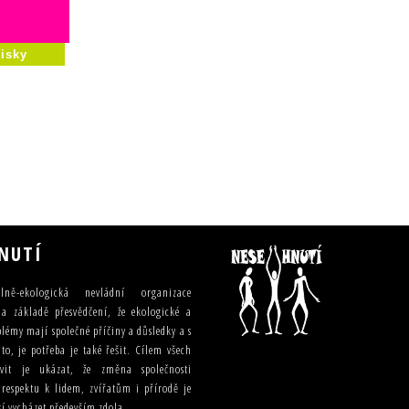
isky
NUTÍ
lně-ekologická nevládní organizace
a základě přesvědčení, že ekologické a
blémy mají společné příčiny a důsledky a s
o, je potřeba je také řešit. Cílem všech
ivit je ukázat, že změna společnosti
 respektu k lidem, zvířatům i přírodě je
í vycházet především zdola.