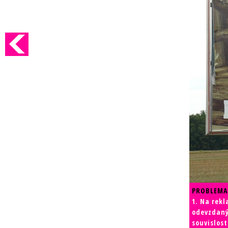
PROBLEMA
1. Na rek
odevzdaný
souvislos