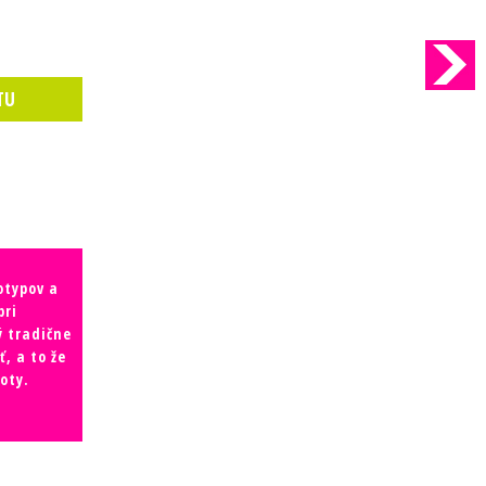
otypov a
pri
ý tradične
, a to že
oty.