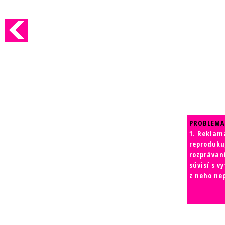
PROBLEMA
1. Reklam
reprodukuj
rozprávaní
súvisí s v
z neho nep