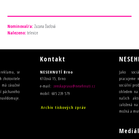
Nominoval/a:
Zuzana Ďaďová
Nalezeno:
televize
Kontakt
NESEH
u reklamu, se
NESEHNUTÍ Brno
Jako sociá
h zhotovitele
Křížová 15, Brno
pracujeme n
ma má závažné
sociální pro
e-mail:
zenskaprava@nesehnuti.cz
ilí páchaného
ohledem na t
mobil: 605 239 579
 neuvědomuje.
našich akt
založená na
Archiv tiskových zpráv
možná a mus
Mediál