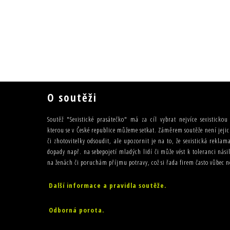
O soutěži
Soutěž "Sexistické prasátečko" má za cíl vybrat nejvíce sexisticko
kterou se v České republice můžeme setkat. Záměrem soutěže není jejic
či zhotovitelky odsoudit, ale upozornit je na to, že sexistická rekla
dopady např. na sebepojetí mladých lidí či může vést k toleranci nás
na ženách či poruchám příjmu potravy, což si řada firem často vůbec
Další informace a pravidla soutěže.
Odborná porota.