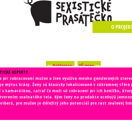
TICKÉ ASPEKTY
a pri zobrazovaní mužov a žien využíva mnoho genderových stere
e mýtus krásy. Ženy sú klasicky lokalizované v súkromnej sfére 
 s kamarátkou, zatiaľ čo muži sú zobrazení pri ich koníčku, ktor
ytvorením svalnatého tela. Kým ženy na produkte oceňujú jemnosť
riberú, pre mužov je dôležitý jeho potenciál pre rast svalovej hm