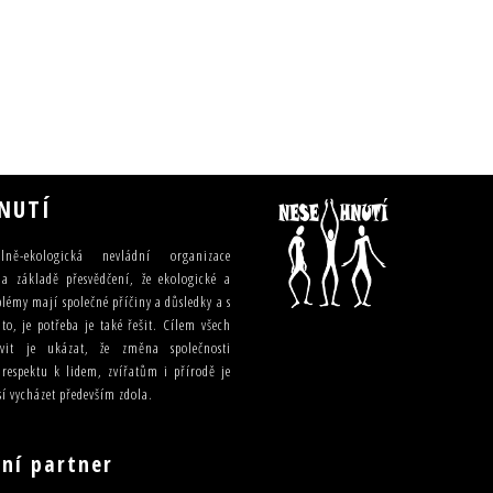
NUTÍ
lně-ekologická nevládní organizace
a základě přesvědčení, že ekologické a
blémy mají společné příčiny a důsledky a s
o, je potřeba je také řešit. Cílem všech
ivit je ukázat, že změna společnosti
 respektu k lidem, zvířatům i přírodě je
í vycházet především zdola.
ní partner