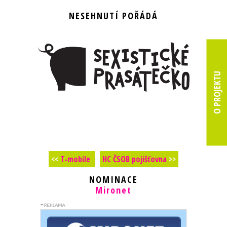
NESEHNUTÍ POŘÁDÁ
O PROJEKTU
<<
T-mobile
HC ČSOB pojišťovna
>>
NOMINACE
Mironet