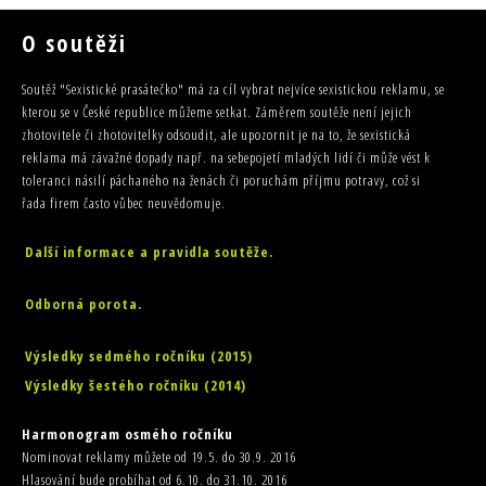
O soutěži
Soutěž "Sexistické prasátečko" má za cíl vybrat nejvíce sexistickou reklamu, se
kterou se v České republice můžeme setkat. Záměrem soutěže není jejich
zhotovitele či zhotovitelky odsoudit, ale upozornit je na to, že sexistická
reklama má závažné dopady např. na sebepojetí mladých lidí či může vést k
toleranci násilí páchaného na ženách či poruchám příjmu potravy, což si
řada firem často vůbec neuvědomuje.
Další informace a pravidla soutěže.
Odborná porota.
Výsledky sedmého ročníku (2015)
Výsledky šestého ročníku (2014)
Harmonogram osmého ročníku
Nominovat reklamy můžete od 19.5. do 30.9. 2016
Hlasování bude probíhat od 6.10. do 31.10. 2016