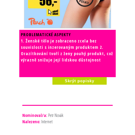
PROBLEMATICKÉ ASPEKTY
1. Ženské tělo je zobrazeno zcela bez
souvislosti s inzerovaným produktem 2.
Orazítkování tvoří z ženy pouhý produkt, což
výrazně snižuje její lidskou důstojnost
Skrýt popisky
Nominoval/a:
Petr Novák
Nalezeno:
Internet