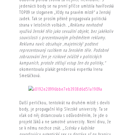
jedenácti body se na první příčce umístila havířovská
TOP09 se sloganem „Vždy na pravém místě“ a ženský
zadek. Tak se prosím pěkně propagovala politická
strana v letošních volbách.
„Reklama nevhodně
využívá ženské tělo jako sexuální objekt, bez jakékoliv
souvislosti s prezentovaným předmětem reklamy.
Reklama navíc obsahuje ‚majetnický‘ podtext
reprezentovaný razítkem na ženském těle. Podobné
zobrazování žen je rizikové zvláště v politických
kampaních, protože ztěžují vstup žen do politiky,“
okomentovala plakát genderová expertka Irena
Smetáčková.
Další perličkou, tentokrát na druhém místě s devíti
body, je propagační klip Slezské univerzity. Ta se
však od něj distancovala s odůvodněním, že jde o
projekt žáků a ne samotné univerzity. Není divu, že
se k němu nechce znát.
„
Scénka v kabínke
navodzujúca autentický sex sa dostáva až na hranicu