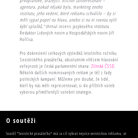
prvoplánové, urážející. Všichni zainteresovaní –
agentura, pokud nějaká byla, marketing onoho
institutu, jeho vedení, které reklamu schválilo – by si
měli sypat popel na hlavu, anebo si na ni rovnou vylít
kýbl splašků,“
shrnul inzerci jazykového institutu
Redaktor Lidových novin a Hospodářských novin Jiří
Hořčica.
Pro dokreslení celkových výsledků letošního ročníku
Sexistického prasátečka, absolutním vítězem hlasování
veřejnosti je česká parlamentní strana:
Zlínská ČSSD
.
Několik dalších nominovaných reklam je též z řady
politických kampaní. Můžeme jen doufat, že lidé,
kteří by nás měli reprezentovat, si do příštích voleb
vyberou přiměřenější volební strategie.
O soutěži
Soutěž "Sexistické prasátečko" má za cíl vybrat nejvíce sexistickou reklamu, se