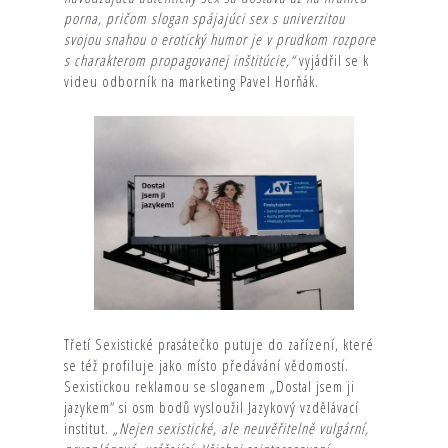
porna, pričom slogan spájajúci sex s univerzitou
svojou snahou o erotický humor je v prudkom rozpore
s charakterom propagovanej inštitúcie,“
vyjádřil se k
videu odborník na marketing Pavel Horňák.
Třetí Sexistické prasátečko putuje do zařízení, které
se též profiluje jako místo předávání vědomostí.
Sexistickou reklamou se sloganem „Dostal jsem ji
jazykem“ si osm bodů vysloužil Jazykový vzdělávací
institut.
„Nejen sexistické, ale neuvěřitelně vulgární,