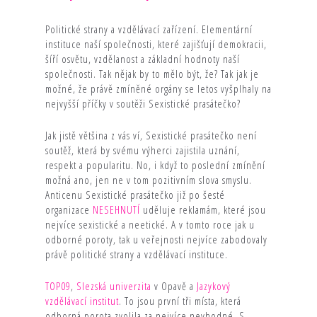
Politické strany a vzdělávací zařízení. Elementární
instituce naší společnosti, které zajišťují demokracii,
šíří osvětu, vzdělanost a základní hodnoty naší
společnosti. Tak nějak by to mělo být, že? Tak jak je
možné, že právě zmíněné orgány se letos vyšplhaly na
nejvyšší příčky v soutěži Sexistické prasátečko?
Jak jistě většina z vás ví, Sexistické prasátečko není
soutěž, která by svému výherci zajistila uznání,
respekt a popularitu. No, i když to poslední zmínění
možná ano, jen ne v tom pozitivním slova smyslu.
Anticenu Sexistické prasátečko již po šesté
organizace
NESEHNUTÍ
uděluje reklamám, které jsou
nejvíce sexistické a neetické. A v tomto roce jak u
odborné poroty, tak u veřejnosti nejvíce zabodovaly
právě politické strany a vzdělávací instituce.
TOP09
,
Slezská univerzita
v Opavě a
Jazykový
vzdělávací institut
. To jsou první tři místa, která
odborná porota zvolila za nejvíce nevhodné. S