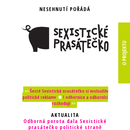
NESEHNUTÍ POŘÁDÁ
O PROJEKTU
<<
Šesté Sexistické prasátečko si vysloužily
politické reklamy
I odbornice a odborníci
rozhodují
>>
AKTUALITA
Odborná porota dala Sexistické
prasátečko politické straně