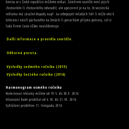
kterou se v České republice můžeme setkat. Záměrem soutěže není jejich
zhotovitele či zhotovitelky odsoudit, ale upozornit je na to, že sexistická
reklama má závažné dopady např. na sebepojetí mladých lidí či může vést k
toleranci násilí páchaného na ženách či poruchám příjmu potravy, což si
řada firem často vůbec neuvědomuje.
Další informace a pravidla soutěže.
Odborná porota.
Výsledky sedmého ročníku (2015)
Výsledky šestého ročníku (2014)
Harmonogram osmého ročníku
Nominovat reklamy můžete od 19.5. do 30.9. 2016
Hlasování bude probíhat od 6.10. do 31.10. 2016
Vyhlášení proběhne 11. listopadu 2016