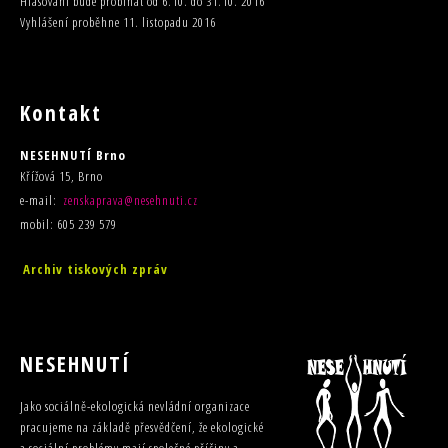
Hlasování bude probíhat od 6.10. do 31.10. 2016
Vyhlášení proběhne 11. listopadu 2016
Kontakt
NESEHNUTÍ Brno
Křížová 15, Brno
e-mail:
zenskaprava@nesehnuti.cz
mobil: 605 239 579
Archiv tiskových zpráv
NESEHNUTÍ
Jako sociálně-ekologická nevládní organizace
pracujeme na základě přesvědčení, že ekologické
a sociální problémy mají společné příčiny a