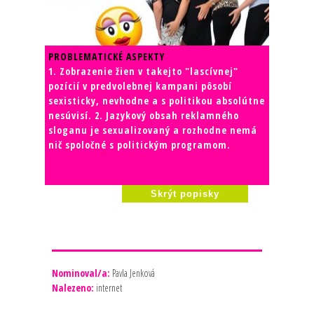
PROBLEMATICKÉ ASPEKTY
1. Zobrazenie žien v takejto "lascívnej"
pozícií v predvolebnej kampani pôsobí
sexisticky, nevhodne a s politikou absolútne
nesúvisí. 2. Jazykový obsah reklamného
sloganu je sexualizovaný a rozhodne nemá
nič spoločné s politickým programom.
Skrýt popisky
Nominoval/a:
Pavla Jenková
Nalezeno:
internet