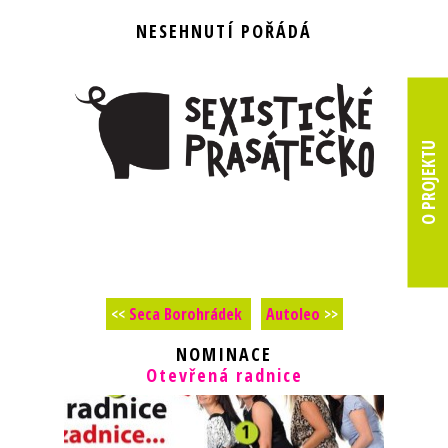
NESEHNUTÍ POŘÁDÁ
O PROJEKTU
<<
Seca Borohrádek
Autoleo
>>
NOMINACE
Otevřená radnice