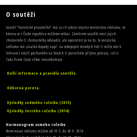
O soutěži
Soutěž "Sexistické prasátečko" má za cíl vybrat nejvíce sexistickou reklamu, se
kterou se v České republice můžeme setkat. Záměrem soutěže není jejich
zhotovitele či zhotovitelky odsoudit, ale upozornit je na to, že sexistická
reklama má závažné dopady např. na sebepojetí mladých lidí či může vést k
toleranci násilí páchaného na ženách či poruchám příjmu potravy, což si
řada firem často vůbec neuvědomuje.
Další informace a pravidla soutěže.
Odborná porota.
Výsledky sedmého ročníku (2015)
Výsledky šestého ročníku (2014)
Harmonogram osmého ročníku
Nominovat reklamy můžete od 19.5. do 30.9. 2016