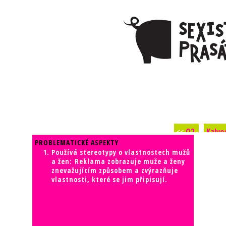
PROBLEMATICKÉ ASPEKTY
Používá stereotypy o vlastnostech mužů
a žen: Reklama zobrazuje muže a ženy
znevažujícím způsobem a zvýrazňuje
vlastnosti, které se jim připisují.