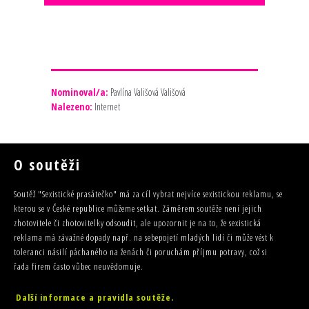
Nominoval/a:
Pavlína Vališová Vališová
Nalezeno:
Internet
O soutěži
Soutěž "Sexistické prasátečko" má za cíl vybrat nejvíce sexistickou reklamu, se
kterou se v České republice můžeme setkat. Záměrem soutěže není jejich
zhotovitele či zhotovitelky odsoudit, ale upozornit je na to, že sexistická
reklama má závažné dopady např. na sebepojetí mladých lidí či může vést k
toleranci násilí páchaného na ženách či poruchám příjmu potravy, což si
řada firem často vůbec neuvědomuje.
Další informace a pravidla soutěže.