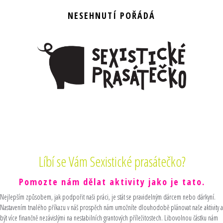
NESEHNUTÍ POŘÁDÁ
Líbí se Vám Sexistické prasátečko?
Pomozte nám dělat aktivity jako je tato.
Nejlepším způsobem, jak podpořit naši práci, je stát se pravidelným dárcem nebo dárkyní.
Nastavením trvalého příkazu v náš prospěch nám umožníte dlouhodobě plánovat naše aktivity a
být více finančně nezávislými na nestabilních grantových příležitostech. Libovolnou částku nám