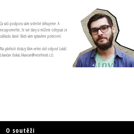
Za vaši podporu vám srdečně děkujeme. A
nezapomeňte, že své dary si můžete odepsat ze
základu daně. Rádi vám vystavíme potvrzení.
Na jakékoli dotazy Vám velmi rád odpoví Lukáš
Likavčan (lukas.likavcan@nesehnuti.cz).
O soutěži