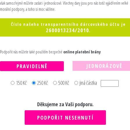
však samozřejmě můžete zaslat i jednorázově. Všechny dary jsou pro nás totiž vyjádřením velké
morální podpory, a toho si moc vážíme.
Číslo našeho transparentního dárcovského účtu je
2600013234/2010
.
Podpořit nás můžete také použitím bezpečné
online platební brány
JEDNORÁZOVĚ
PRAVIDELNĚ
150 Kč
250 Kč
500 Kč
jiná částka
Děkujeme za Vaši podporu.