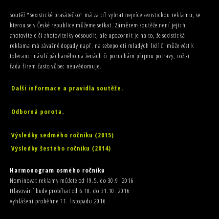
Soutěž "Sexistické prasátečko" má za cíl vybrat nejvíce sexistickou reklamu, se
kterou se v České republice můžeme setkat. Záměrem soutěže není jejich
zhotovitele či zhotovitelky odsoudit, ale upozornit je na to, že sexistická
reklama má závažné dopady např. na sebepojetí mladých lidí či může vést k
toleranci násilí páchaného na ženách či poruchám příjmu potravy, což si
řada firem často vůbec neuvědomuje.
Další informace a pravidla soutěže.
Odborná porota.
Výsledky sedmého ročníku (2015)
Výsledky šestého ročníku (2014)
Harmonogram osmého ročníku
Nominovat reklamy můžete od 19.5. do 30.9. 2016
Hlasování bude probíhat od 6.10. do 31.10. 2016
Vyhlášení proběhne 11. listopadu 2016