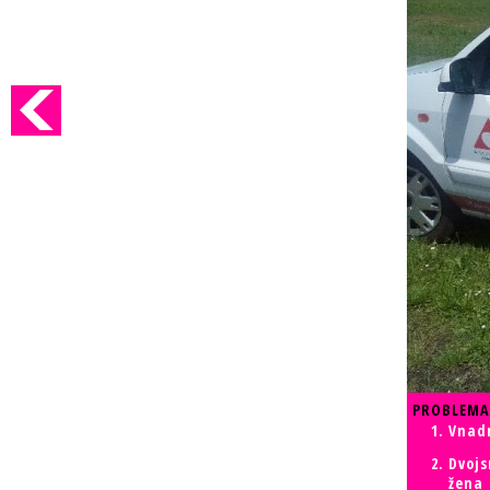
PROBLEMA
Vnadn
Dvojs
žena