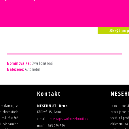
Skrýt pop
Nominoval/a:
Sylva Tomanová
Nalezeno:
Automobil
Kontakt
NESEH
u reklamu, se
NESEHNUTÍ Brno
Jako sociá
h zhotovitele
Křížová 15, Brno
pracujeme n
ma má závažné
sociální pro
e-mail:
zenskaprava@nesehnuti.cz
ilí páchaného
ohledem na t
mobil: 605 239 579