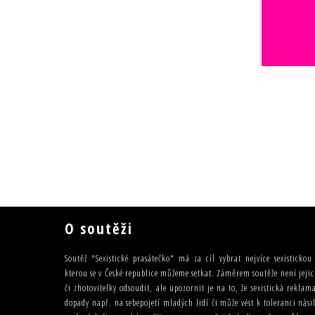
O soutěži
Soutěž "Sexistické prasátečko" má za cíl vybrat nejvíce sexisticko
kterou se v České republice můžeme setkat. Záměrem soutěže není jejic
či zhotovitelky odsoudit, ale upozornit je na to, že sexistická rekla
dopady např. na sebepojetí mladých lidí či může vést k toleranci nás