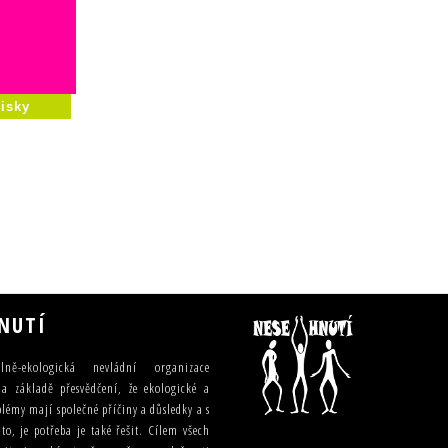
isky
NUTÍ
lně-ekologická nevládní organizace
a základě přesvědčení, že ekologické a
blémy mají společné příčiny a důsledky a s
o, je potřeba je také řešit. Cílem všech