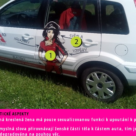
TICKÉ ASPEKTY
á kreslená žena má pouze sexualizovanou funkci k upoutání k p
myslná slova přirovnávají ženské části těla k částem auta, tím j
 degradována na pouhou věc.