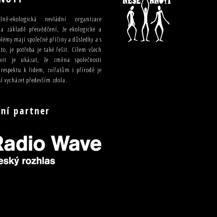
lně-ekologická nevládní organizace
a základě přesvědčení, že ekologické a
blémy mají společné příčiny a důsledky a s
o, je potřeba je také řešit. Cílem všech
ivit je ukázat, že změna společnosti
 respektu k lidem, zvířatům i přírodě je
í vycházet především zdola.
ní partner