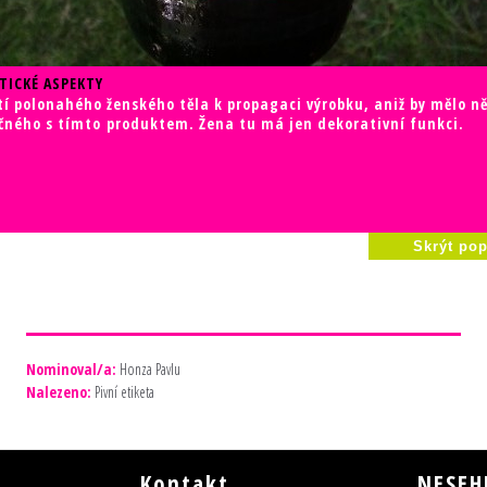
TICKÉ ASPEKTY
tí polonahého ženského těla k propagaci výrobku, aniž by mělo n
čného s tímto produktem. Žena tu má jen dekorativní funkci.
Skrýt pop
Nominoval/a:
Honza Pavlu
Nalezeno:
Pivní etiketa
Kontakt
NESEH