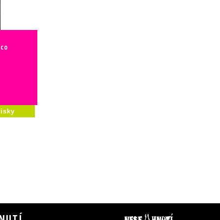
ěco
isky
NUTÍ