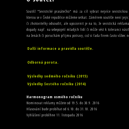
Soutěž "Sexistické prasátečko" má za cíl vybrat nejvíce sexisticko
kterou se v České republice můžeme setkat. Záměrem soutěže není jejic
či zhotovitelky odsoudit, ale upozornit je na to, že sexistická rekla
dopady např. na sebepojetí mladých lidí či může vést k toleranci nás
na ženách či poruchám příjmu potravy, což si řada firem často vůbec
Další informace a pravidla soutěže.
Odborná porota.
Výsledky sedmého ročníku (2015)
Výsledky šestého ročníku (2014)
Harmonogram osmého ročníku
Nominovat reklamy můžete od 19.5. do 30.9. 2016
Hlasování bude probíhat od 6.10. do 31.10. 2016
Vyhlášení proběhne 11. listopadu 2016