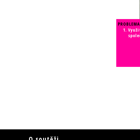
PROBLEMA
Využi
spole
O soutěži