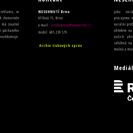
u reklamu, se
NESEHNUTÍ Brno
Jako sociá
h zhotovitele
Křížová 15, Brno
pracujeme n
ma má závažné
sociální pro
e-mail:
zenskaprava@nesehnuti.cz
ilí páchaného
ohledem na t
mobil: 605 239 579
 neuvědomuje.
našich akt
založená na
Archiv tiskových zpráv
možná a mus
Mediál